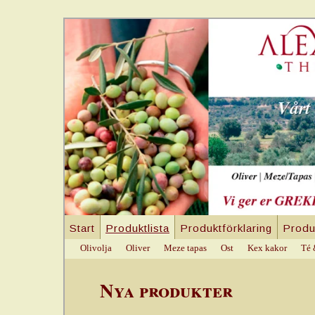
Start
Produktlista
Produktförklaring
Produ
Olivolja
Oliver
Meze tapas
Ost
Kex kakor
Té 
Nya produkter