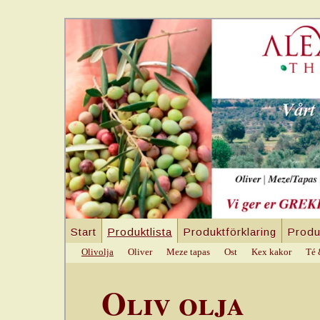
Start
Produktlista
Produktförklaring
Produ
Olivolja
Oliver
Meze tapas
Ost
Kex kakor
Té 
Oliv olja