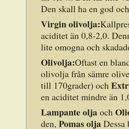
Den skall ha en god och
Virgin olivolja:
Kallpres
aciditet än 0,8-2,0. Den
lite omogna och skadad
Olivolja:
Oftast en blan
olivolja från sämre oliv
Extr
till 170grader) och
en aciditet mindre än 1,
Lampante olja
Oli
och
Pomas olja
den,
Dessa b